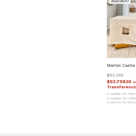
Mantel Casita
$63.246
$53.759,10
c
3 cuotas sin inte
6 cuotas sin inte
(superando los $300.0