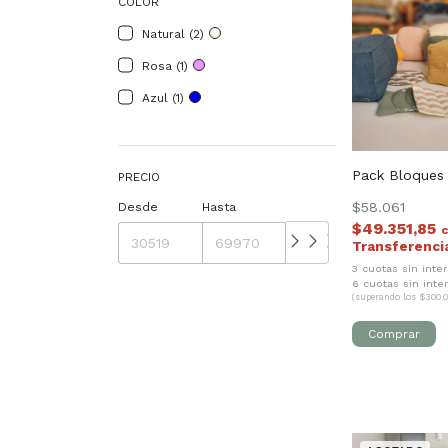
COLOR
Natural (2)
Rosa (1)
Azul (1)
Pack Bloques 
PRECIO
$58.061
Desde
Hasta
$49.351,85
3 cuotas sin inte
6 cuotas sin inte
(superando los $300.0