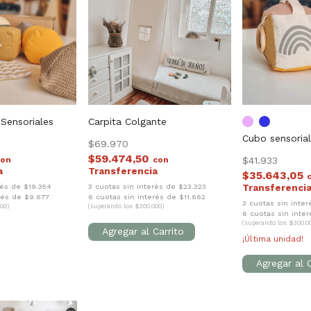
Sensoriales
Carpita Colgante
Cubo sensoria
$69.970
$59.474,50
con
con
$41.933
$35.643,05
rés de $19.354
3 cuotas sin interés de $23.323
rés de $9.677
6 cuotas sin interés de $11.662
3 cuotas sin inter
00)
(superando los $300.000)
6 cuotas sin inte
(superando los $300.0
¡Última unidad!