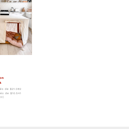
on
rés de $21.082
rés de $10.541
00)