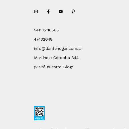
541135116565
47432048
info@dantehogar.com.ar
Martínez: Córdoba 844
¡Visitá nuestro Blog!