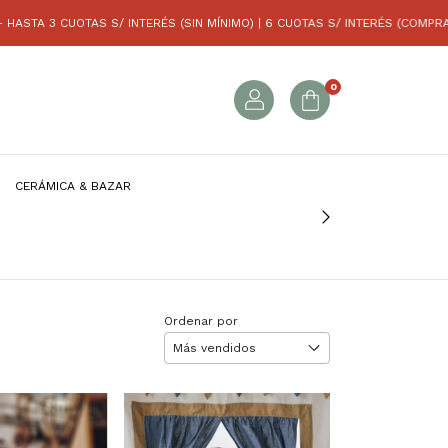
TA 3 CUOTAS S/ INTERÉS (SIN MÍNIMO) | 6 CUOTAS S/ INTERÉS (COMPRAS SU
0
CERÁMICA & BAZAR
Ordenar por