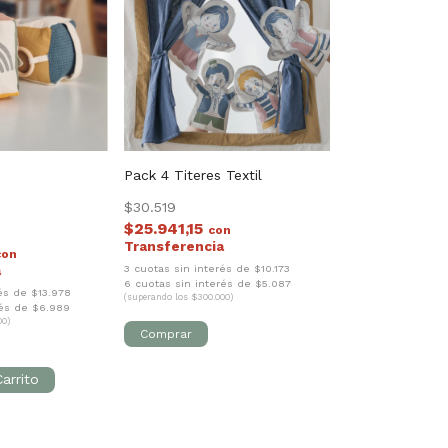
Pack 4 Titeres Textil
l
$30.519
$25.941,15
con
con
3 cuotas sin interés de $10.173
6 cuotas sin interés de $5.087
és de $13.978
(superando los $300.000)
rés de $6.989
00)