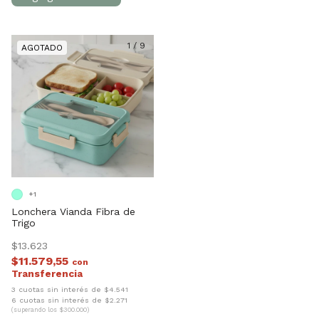
1
/
9
+1
Lonchera Vianda Fibra de
Trigo
$13.623
$11.579,55
con
3 cuotas sin interés de $4.541
6 cuotas sin interés de $2.271
(superando los $300.000)