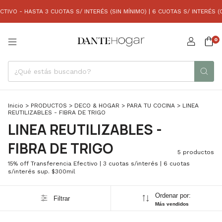
VO - HASTA 3 CUOTAS S/ INTERÉS (SIN MÍNIMO) | 6 CUOTAS S/ INTERÉS (CO
0
Inicio
>
PRODUCTOS
>
DECO & HOGAR
>
PARA TU COCINA
>
LINEA
REUTILIZABLES - FIBRA DE TRIGO
LINEA REUTILIZABLES -
FIBRA DE TRIGO
5 productos
15% off Transferencia Efectivo | 3 cuotas s/interés | 6 cuotas
s/interés sup. $300mil
Ordenar por:
Filtrar
Más vendidos