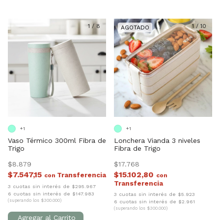
1
/
8
1
/
10
+1
+1
Vaso Térmico 300ml Fibra de
Lonchera Vianda 3 niveles
Trigo
Fibra de Trigo
$8.879
$17.768
$7.547,15
$15.102,80
con
con
3 cuotas sin interés de $295.967
6 cuotas sin interés de $147.983
3 cuotas sin interés de $5.923
(superando los $300.000)
6 cuotas sin interés de $2.961
(superando los $300.000)