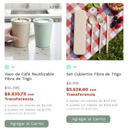
1
/
10
1
/
7
+1
+1
Vaso de Café Reutilizable
Set Cubiertos Fibra de Trigo
Fibra de Trigo
$6.516
$10.395
$5.538,60
con
$8.835,75
con
3 cuotas sin interés de $217.200
6 cuotas sin interés de $108.600
3 cuotas sin interés de $3.465
(superando los $300.000)
6 cuotas sin interés de $1.733
(superando los $300.000)