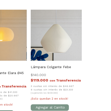
Lámpara Colgante Febe
nte Elara Ø45
$140.000
$119.000
con
3 cuotas sin interés de $46.667
n
6 cuotas sin interés de $23.333
és de $41.333
(superando los $300.000)
rés de $20.667
¡Solo quedan
2
en stock!
00)
n stock!