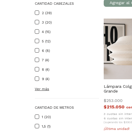
CANTIDAD CABEZALES
2 (39)
3 (20)
4 (15)
5 (12)
6 (8)
7 (4)
8 (4)
9 (4)
Lámpara Colg
Ver más
Grande
$253.000
$215.050
co
CANTIDAD DE METROS
3 cuotas sin inte
1 (20)
6 cuotas sin inte
(superando los $300.0
1,5 (1)
¡Última unidad!