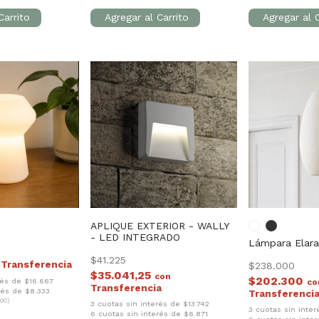
APLIQUE EXTERIOR - WALLY
- LED INTEGRADO
Lámpara Elara
$41.225
$238.000
$35.041,25
con
$202.300
rés de $16.667
co
rés de $8.333
00)
3 cuotas sin interés de $13.742
3 cuotas sin inte
6 cuotas sin interés de $6.871