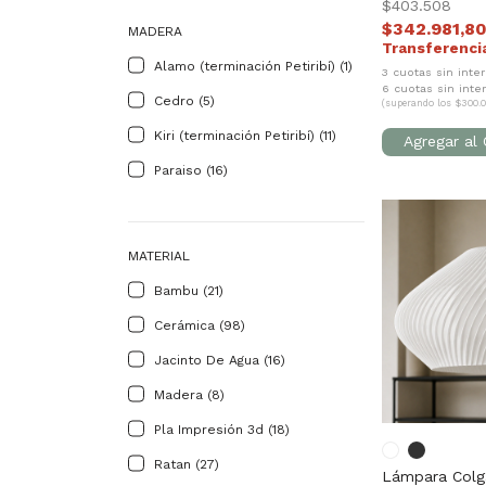
$403.508
$342.981,8
MADERA
Alamo (terminación Petiribí) (1)
3 cuotas sin inte
6 cuotas sin inte
Cedro (5)
(superando los $300.0
Kiri (terminación Petiribí) (11)
Paraiso (16)
MATERIAL
Bambu (21)
Cerámica (98)
Jacinto De Agua (16)
Madera (8)
Pla Impresión 3d (18)
Ratan (27)
Lámpara Colg