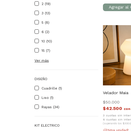
2 (19)
3 (13)
5 (8)
6 (2)
10 (10)
15 (7)
Ver más
DISEÑO
Cuadrille (1)
Velador Maia
Liso (1)
$50.000
Rayas (34)
$42.500
con
3 cuotas sin inte
6 cuotas sin inte
(superando los $300.0
KIT ELECTRICO
¡Última unidad!