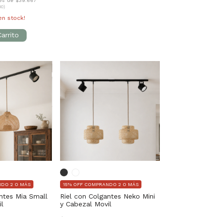
rés de $39.667
00)
n stock!
NDO 2 O MÁS
15% OFF COMPRANDO 2 O MÁS
ntes Mia Small
Riel con Colgantes Neko Mini
il
y Cabezal Movil