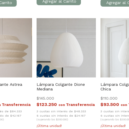
ante Astrea
Lámpara Colgante Dione
Lámpara Colg
Mediana
Chica
$145.000
$110.000
$123.250
$93.500
n
con
con
rés de $84.333
3 cuotas sin interés de $48.333
3 cuotas sin inte
rés de $42.167
6 cuotas sin interés de $24.167
6 cuotas sin inter
00)
(superando los $300.000)
(superando los $300.0
¡Última unidad!
¡Última unidad!