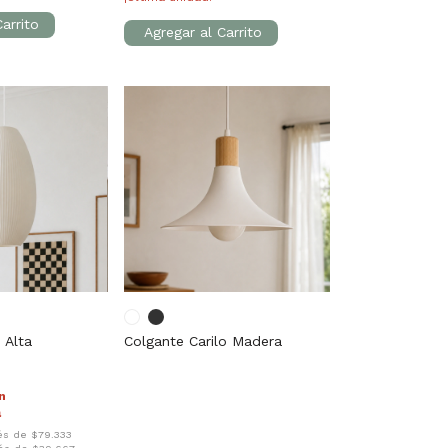
 Alta
Colgante Carilo Madera
n
rés de $79.333