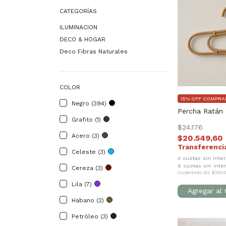
CATEGORÍAS
ILUMINACION
DECO & HOGAR
Deco Fibras Naturales
COLOR
15% OFF COMPRA
Negro (394)
Percha Ratán
Grafito (1)
$24.176
Acero (3)
$20.549,60
Celeste (3)
3 cuotas sin inte
6 cuotas sin inte
Cereza (3)
(superando los $300.0
Lila (7)
Habano (2)
Petróleo (3)