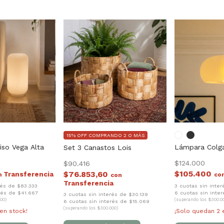
15% OFF COMPRANDO 2 O MÁS
iso Vega Alta
Lámpara Colga
Set 3 Canastos Lois
$124.000
$90.416
$105.400
$76.853,60
n
co
con
rés de $83.333
3 cuotas sin inter
rés de $41.667
6 cuotas sin inte
3 cuotas sin interés de $30.139
00)
(superando los $300.0
6 cuotas sin interés de $15.069
(superando los $300.000)
en stock!
¡Solo quedan
2
e