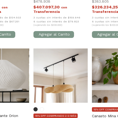
$478.938
$383.805
0
$407.097,30
$326.234,2
con
con
rés de $134.503
3 cuotas sin interés de $159.646
3 cuotas sin inter
rés de $67.251
6 cuotas sin interés de $79.823
6 cuotas sin inte
00)
(superando los $300.000)
(superando los $300.0
15% OFF COMPRA
ante Orion
Canasto Mina 
15% OFF COMPRANDO 2 O MÁS