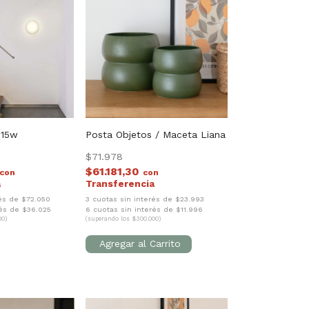
 15w
Posta Objetos / Maceta Liana
$71.978
$61.181,30
con
con
rés de $72.050
3 cuotas sin interés de $23.993
rés de $36.025
6 cuotas sin interés de $11.996
00)
(superando los $300.000)