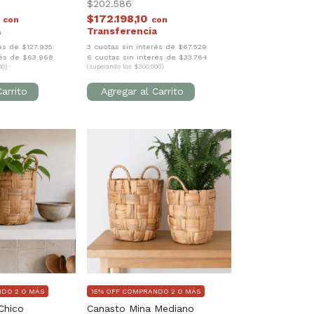
$202.586
5
$172.198,10
con
con
és de $127.935
3 cuotas sin interés de $67.529
rés de $63.968
6 cuotas sin interés de $33.764
00)
(superando los $300.000)
NDO 2 O MÁS
15% OFF COMPRANDO 2 O MÁS
Chico
Canasto Mina Mediano