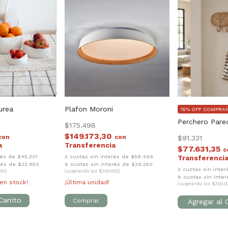
urea
Plafon Moroni
15% OFF COMPRA
Perchero Pare
$175.498
$149.173,30
con
con
$91.331
$77.631,35
c
rés de $45.301
3 cuotas sin interés de $58.499
rés de $22.650
6 cuotas sin interés de $29.250
3 cuotas sin inte
00)
(superando los $300.000)
6 cuotas sin inter
en stock!
¡Última unidad!
(superando los $300.0