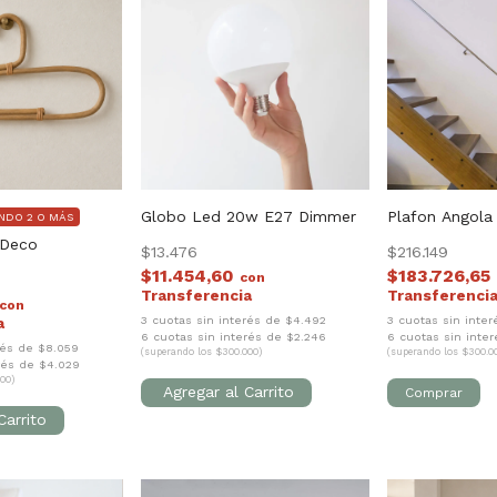
Globo Led 20w E27 Dimmer
Plafon Angola
NDO 2 O MÁS
 Deco
$13.476
$216.149
$11.454,60
$183.726,65
con
con
3 cuotas sin interés de $4.492
3 cuotas sin inte
6 cuotas sin interés de $2.246
6 cuotas sin inte
rés de $8.059
(superando los $300.000)
(superando los $300.0
rés de $4.029
00)