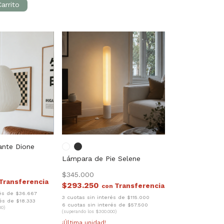
ante Dione
Lámpara de Pie Selene
$345.000
$293.250
con
rés de $36.667
3 cuotas sin interés de $115.000
és de $18.333
6 cuotas sin interés de $57.500
00)
(superando los $300.000)
¡Última unidad!