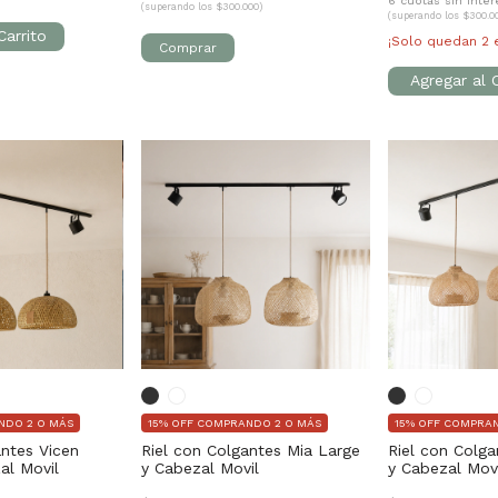
6 cuotas sin inte
(superando los $300.000)
(superando los $300.0
¡Solo quedan
2
e
NDO 2 O MÁS
15% OFF COMPRANDO 2 O MÁS
15% OFF COMPRA
antes Vicen
Riel con Colgantes Mia Large
Riel con Colga
al Movil
y Cabezal Movil
y Cabezal Mov