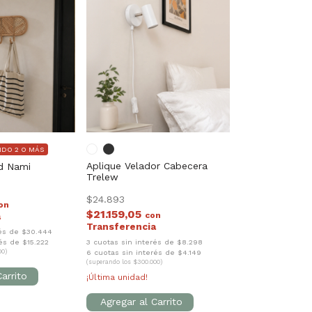
NDO 2 O MÁS
Aplique Velador Cabecera
d Nami
Trelew
$24.893
on
$21.159,05
con
rés de $30.444
és de $15.222
3 cuotas sin interés de $8.298
00)
6 cuotas sin interés de $4.149
(superando los $300.000)
¡Última unidad!