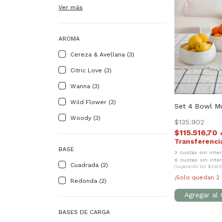
Ver más
AROMA
Cereza & Avellana (3)
Citric Love (3)
Wanna (3)
Wild Flower (3)
Set 4 Bowl M
Woody (3)
$135.902
$115.516,70
BASE
3 cuotas sin inte
6 cuotas sin inte
Cuadrada (2)
(superando los $300.0
¡Solo quedan
2
Redonda (2)
BASES DE CARGA