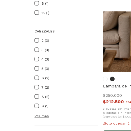
6 (1)
15 (1)
CABEZALES
2 (3)
3 (3)
4 (3)
5 (3)
6 (2)
Lámpara de P
7 (2)
$250.000
8 (2)
$212.500
co
9 (1)
3 cuotas sin inte
6 cuotas sin inte
Ver más
(superando los $300.0
¡Solo quedan
2