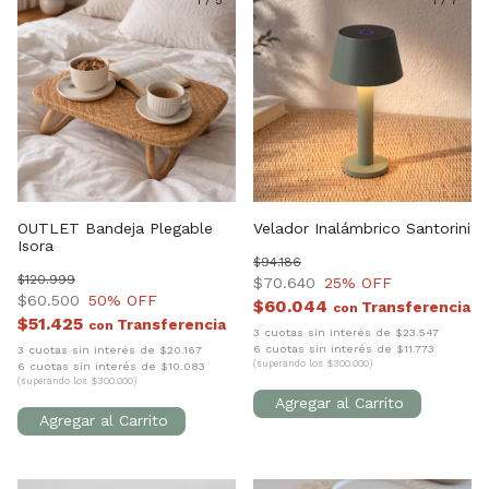
1
/
5
1
/
7
OUTLET Bandeja Plegable
Velador Inalámbrico Santorini
Isora
$94.186
$120.999
$70.640
25
% OFF
$60.500
50
% OFF
$60.044
con
$51.425
con
3 cuotas sin interés de $23.547
6 cuotas sin interés de $11.773
3 cuotas sin interés de $20.167
(superando los $300.000)
6 cuotas sin interés de $10.083
(superando los $300.000)