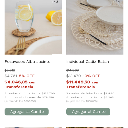
1
/
3
1
/
4
Posavasos Alba Jacinto
Individual Cadiz Ratan
$5.012
$14.967
$4.761
5
% OFF
$13.470
10
% OFF
$4.046,85
$11.449,50
con
con
3 cuotas sin interés de $158.700
3 cuotas sin interés de $4.490
6 cuotas sin interés de $79.350
6 cuotas sin interés de $2.245
(superando los $300.000)
(superando los $300.000)