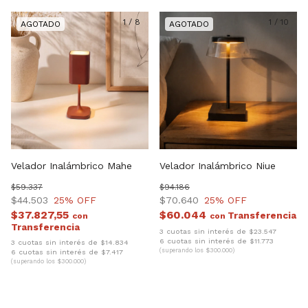
1
/
8
1
/
10
Velador Inalámbrico Mahe
Velador Inalámbrico Niue
$59.337
$94.186
$44.503
25
% OFF
$70.640
25
% OFF
$37.827,55
$60.044
con
con
3 cuotas sin interés de $23.547
6 cuotas sin interés de $11.773
3 cuotas sin interés de $14.834
(superando los $300.000)
6 cuotas sin interés de $7.417
(superando los $300.000)