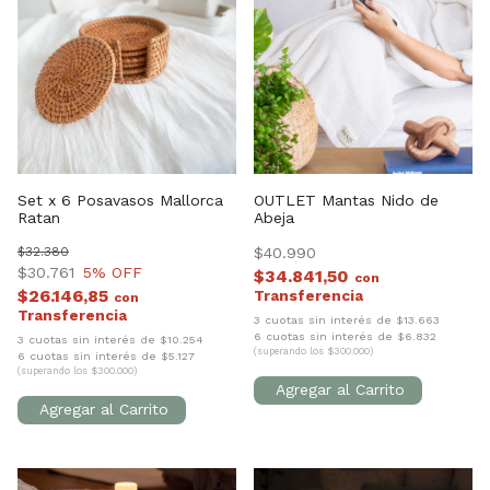
Set x 6 Posavasos Mallorca
OUTLET Mantas Nido de
Ratan
Abeja
$32.380
$40.990
$30.761
5
% OFF
$34.841,50
con
$26.146,85
con
3 cuotas sin interés de $13.663
6 cuotas sin interés de $6.832
3 cuotas sin interés de $10.254
(superando los $300.000)
6 cuotas sin interés de $5.127
(superando los $300.000)
1
/
10
1
/
9