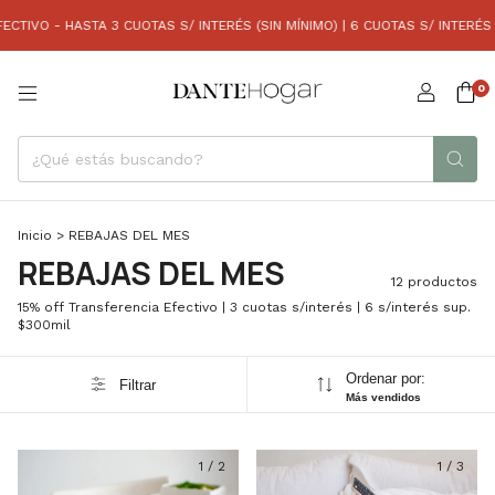
O - HASTA 3 CUOTAS S/ INTERÉS (SIN MÍNIMO) | 6 CUOTAS S/ INTERÉS (COM
0
Inicio
>
REBAJAS DEL MES
REBAJAS DEL MES
12 productos
15% off Transferencia Efectivo | 3 cuotas s/interés | 6 s/interés sup.
$300mil
Ordenar por:
Filtrar
Más vendidos
1
/
2
1
/
3