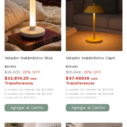
Velador Inalámbrico Niza
Velador Inalámbrico Capri
$51.473
$74.461
$38.605
25
% OFF
$55.846
25
% OFF
$32.814,25
$47.469,10
con
con
3 cuotas sin interés de $12.868
3 cuotas sin interés de $18.615
6 cuotas sin interés de $6.434
6 cuotas sin interés de $9.308
(superando los $300.000)
(superando los $300.000)